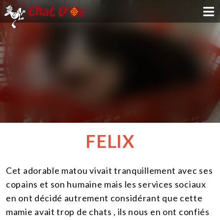
ADOPTION
PARRAINAGE
FAMILLE D'ACCUEIL
DEVENIR BÉNÉVOLE
FELIX
NOUS SOUTENIR
Cet adorable matou vivait tranquillement avec ses
CONTACT
copains et son humaine mais les services sociaux
en ont décidé autrement considérant que cette
mamie avait trop de chats , ils nous en ont confiés