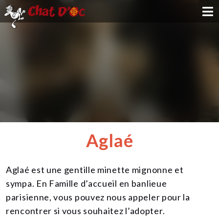
ADOPTION
PARRAINAGE
FAMILLE D'ACCUEIL
DEVENIR BÉNÉVOLE
Aglaé
NOUS SOUTENIR
Aglaé est une gentille minette mignonne et
CONTACT
sympa. En Famille d’accueil en banlieue
parisienne, vous pouvez nous appeler pour la
rencontrer si vous souhaitez l’adopter.