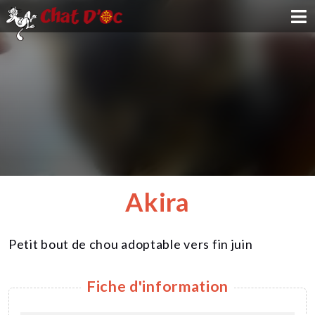
ADOPTION
PARRAINAGE
FAMILLE D'ACCUEIL
DEVENIR BÉNÉVOLE
Akira
NOUS SOUTENIR
Petit bout de chou adoptable vers fin juin
CONTACT
Fiche d'information