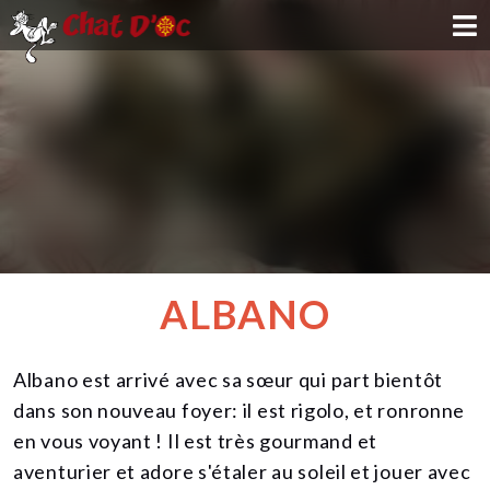
ADOPTION
PARRAINAGE
FAMILLE D'ACCUEIL
DEVENIR BÉNÉVOLE
ALBANO
NOUS SOUTENIR
Albano est arrivé avec sa sœur qui part bientôt
CONTACT
dans son nouveau foyer: il est rigolo, et ronronne
en vous voyant ! Il est très gourmand et
aventurier et adore s'étaler au soleil et jouer avec