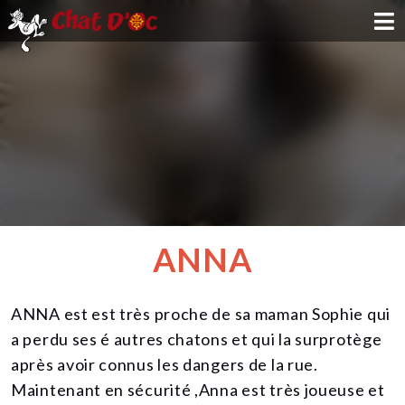
ADOPTION
PARRAINAGE
FAMILLE D'ACCUEIL
DEVENIR BÉNÉVOLE
ANNA
NOUS SOUTENIR
ANNA est est très proche de sa maman Sophie qui
CONTACT
a perdu ses é autres chatons et qui la surprotège
après avoir connus les dangers de la rue.
Maintenant en sécurité ,Anna est très joueuse et