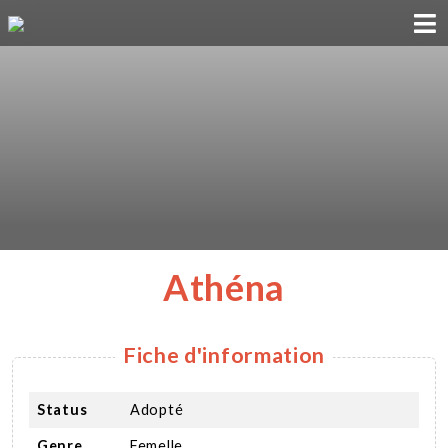
ADOPTION
PARRAINAGE
FAMILLE D'ACCUEIL
DEVENIR BÉNÉVOLE
Athéna
NOUS SOUTENIR
Fiche d'information
CONTACT
Status
Adopté
Genre
Femelle