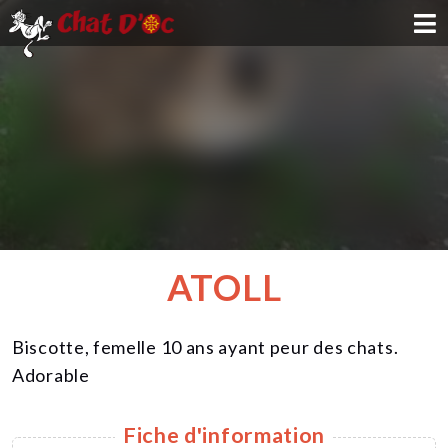
ADOPTION
PARRAINAGE
FAMILLE D'ACCUEIL
DEVENIR BÉNÉVOLE
ATOLL
NOUS SOUTENIR
Biscotte, femelle 10 ans ayant peur des chats.
CONTACT
Adorable
Fiche d'information