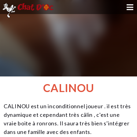
ADOPTION
PARRAINAGE
FAMILLE D'ACCUEIL
DEVENIR BÉNÉVOLE
CALINOU
NOUS SOUTENIR
CALINOU est un inconditionnel joueur . il est très
CONTACT
dynamique et cependant très câlin , c'est une
vraie boite à ronrons. Il saura très bien s'intégrer
dans une famille avec des enfants.