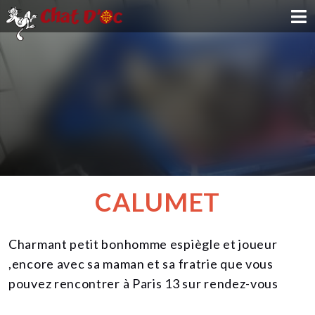
ADOPTION
PARRAINAGE
FAMILLE D'ACCUEIL
DEVENIR BÉNÉVOLE
CALUMET
NOUS SOUTENIR
Charmant petit bonhomme espiègle et joueur
CONTACT
,encore avec sa maman et sa fratrie que vous
pouvez rencontrer à Paris 13 sur rendez-vous