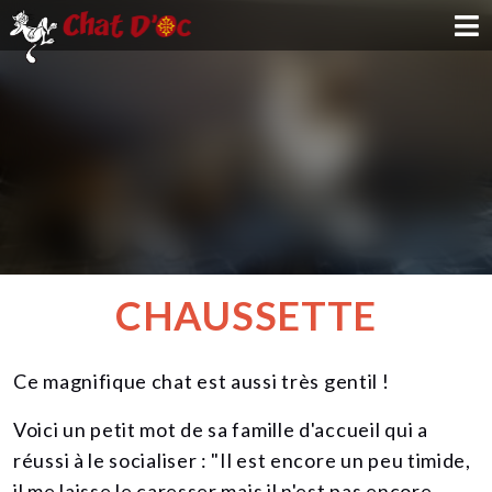
ADOPTION
PARRAINAGE
FAMILLE D'ACCUEIL
DEVENIR BÉNÉVOLE
CHAUSSETTE
NOUS SOUTENIR
Ce magnifique chat est aussi très gentil !
CONTACT
Voici un petit mot de sa famille d'accueil qui a
réussi à le socialiser : "Il est encore un peu timide,
il me laisse le caresser mais il n'est pas encore