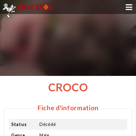
ADOPTION
PARRAINAGE
FAMILLE D'ACCUEIL
DEVENIR BÉNÉVOLE
CROCO
NOUS SOUTENIR
Fiche d'information
CONTACT
Status
Décédé
Genre
Male