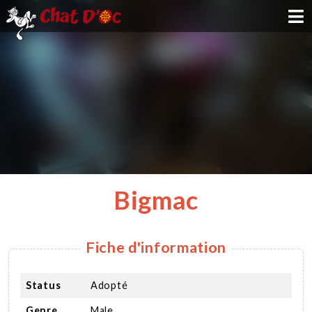
ADOPTION
PARRAINAGE
FAMILLE D'ACCUEIL
DEVENIR BÉNÉVOLE
Bigmac
NOUS SOUTENIR
Fiche d'information
CONTACT
Status
Adopté
Genre
Male