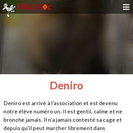
ADOPTION
PARRAINAGE
FAMILLE D'ACCUEIL
DEVENIR BÉNÉVOLE
Deniro
NOUS SOUTENIR
Deniro est arrivé à l'association et est devenu
CONTACT
notre élève numéro un. Il est gentil, calme et ne
bronche jamais. Il n'a jamais contesté sa cage et
depuis qu'il peut marcher librement dans