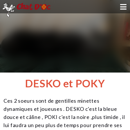
ADOPTION
PARRAINAGE
FAMILLE D'ACCUEIL
DEVENIR BÉNÉVOLE
DESKO et POKY
NOUS SOUTENIR
Ces 2 soeurs sont de gentilles minettes
CONTACT
dynamiques et joueuses . DESKO c'est la bleue
douce et câline , POKI c'est la noire ,plus timide , il
lui faudra un peu plus de temps pour prendre ses