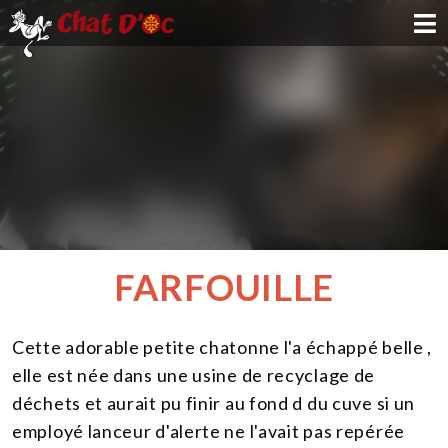
ADOPTION
PARRAINAGE
FAMILLE D'ACCUEIL
DEVENIR BÉNÉVOLE
FARFOUILLE
NOUS SOUTENIR
Cette adorable petite chatonne l'a échappé belle ,
CONTACT
elle est née dans une usine de recyclage de
déchets et aurait pu finir au fond d du cuve si un
employé lanceur d'alerte ne l'avait pas repérée