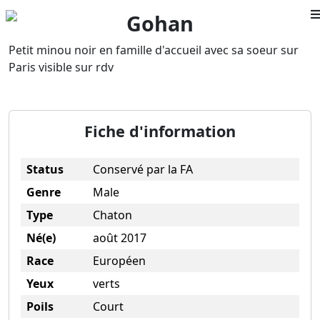
Gohan
Adoption
Petit minou noir en famille d'accueil avec sa soeur sur
Paris visible sur rdv
Parrainage
Famille d'accueil
Fiche d'information
Devenir bénévole
Nous soutenir
Status
Conservé par la FA
Contact
Genre
Male
Nous soutenir
Type
Chaton
Né(e)
août 2017
Mentions légales
Race
Européen
Contact
Yeux
verts
Poils
Court