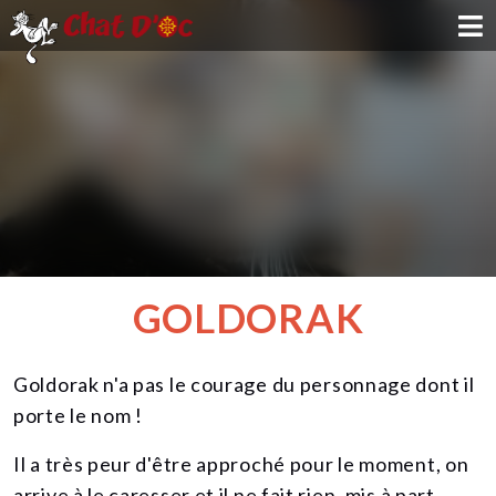
ADOPTION
PARRAINAGE
FAMILLE D'ACCUEIL
DEVENIR BÉNÉVOLE
GOLDORAK
NOUS SOUTENIR
Goldorak n'a pas le courage du personnage dont il
CONTACT
porte le nom !
Il a très peur d'être approché pour le moment, on
arrive à le caresser et il ne fait rien, mis à part