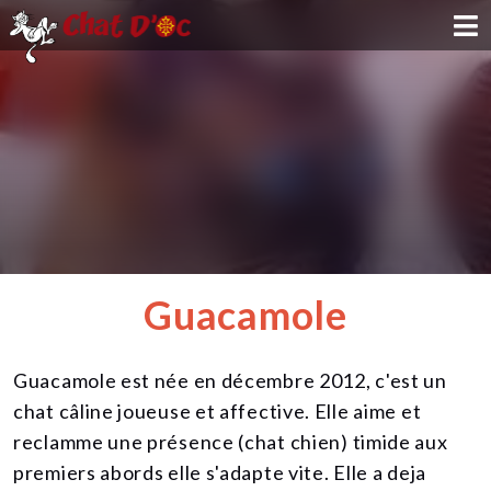
ADOPTION
PARRAINAGE
FAMILLE D'ACCUEIL
DEVENIR BÉNÉVOLE
Guacamole
NOUS SOUTENIR
Guacamole est née en décembre 2012, c'est un
CONTACT
chat câline joueuse et affective. Elle aime et
reclamme une présence (chat chien) timide aux
premiers abords elle s'adapte vite. Elle a deja