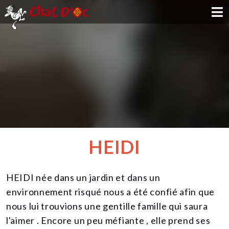
ADOPTION
PARRAINAGE
FAMILLE D'ACCUEIL
DEVENIR BÉNÉVOLE
HEIDI
NOUS SOUTENIR
HEIDI née dans un jardin et dans un
CONTACT
environnement risqué nous a été confié afin que
nous lui trouvions une gentille famille qui saura
l'aimer . Encore un peu méfiante , elle prend ses