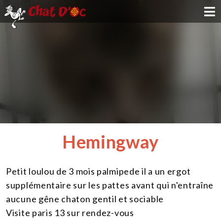
ADOPTION
PARRAINAGE
FAMILLE D'ACCUEIL
DEVENIR BÉNÉVOLE
Hemingway
NOUS SOUTENIR
Petit loulou de 3 mois palmipede il a un ergot
CONTACT
supplémentaire sur les pattes avant qui n'entraîne
aucune gêne chaton gentil et sociable
Visite paris 13 sur rendez-vous