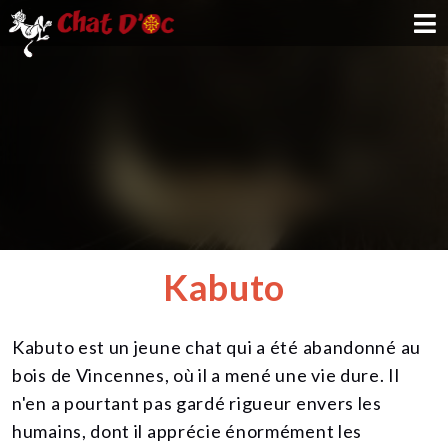
ADOPTION
PARRAINAGE
FAMILLE D'ACCUEIL
DEVENIR BÉNÉVOLE
Kabuto
NOUS SOUTENIR
Kabuto est un jeune chat qui a été abandonné au
CONTACT
bois de Vincennes, où il a mené une vie dure. Il
n'en a pourtant pas gardé rigueur envers les
humains, dont il apprécie énormément les