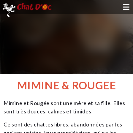
ADOPTION
PARRAINAGE
FAMILLE D'ACCUEIL
DEVENIR BÉNÉVOLE
MIMINE & ROUGEE
NOUS SOUTENIR
Mimine et Rougée sont une mère et sa fille. Elles
CONTACT
sont très douces, calmes et timides.
Ce sont des chattes libres, abandonnées par les
anciens voisins, leurs propriétaires, qui ne les