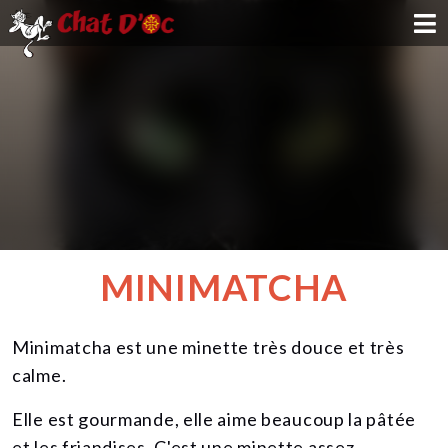
ADOPTION
PARRAINAGE
FAMILLE D'ACCUEIL
DEVENIR BÉNÉVOLE
MINIMATCHA
NOUS SOUTENIR
Minimatcha est une minette très douce et très
CONTACT
calme.
Elle est gourmande, elle aime beaucoup la pâtée
et les friandises. C'est une minette assez