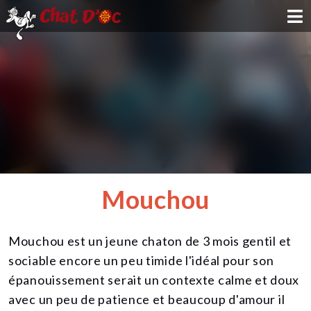
ADOPTION
PARRAINAGE
FAMILLE D'ACCUEIL
DEVENIR BÉNÉVOLE
Mouchou
NOUS SOUTENIR
Mouchou est un jeune chaton de 3 mois gentil et
CONTACT
sociable encore un peu timide l'idéal pour son
épanouissement serait un contexte calme et doux
avec un peu de patience et beaucoup d'amour il