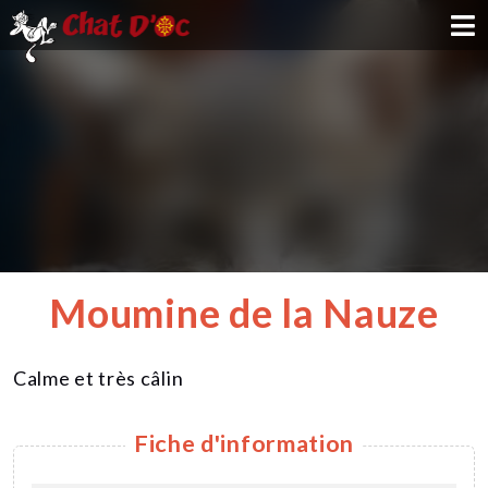
ADOPTION
PARRAINAGE
FAMILLE D'ACCUEIL
DEVENIR BÉNÉVOLE
Moumine de la Nauze
NOUS SOUTENIR
Calme et très câlin
CONTACT
Fiche d'information