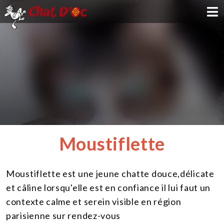
ADOPTION
PARRAINAGE
FAMILLE D'ACCUEIL
DEVENIR BÉNÉVOLE
Moustiflette
NOUS SOUTENIR
Moustiflette est une jeune chatte douce,délicate
CONTACT
et câline lorsqu'elle est en confiance il lui faut un
contexte calme et serein visible en région
parisienne sur rendez-vous