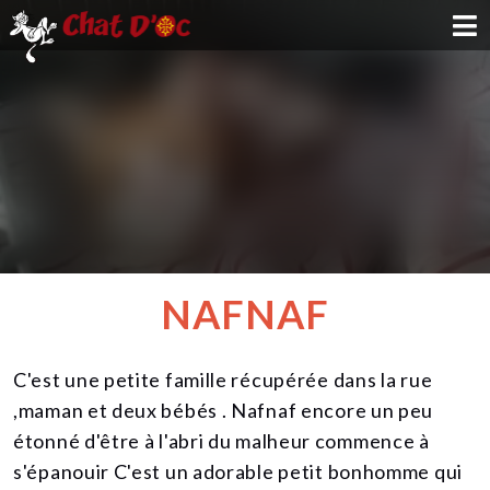
ADOPTION
PARRAINAGE
FAMILLE D'ACCUEIL
DEVENIR BÉNÉVOLE
NAFNAF
NOUS SOUTENIR
C'est une petite famille récupérée dans la rue
CONTACT
,maman et deux bébés . Nafnaf encore un peu
étonné d'être à l'abri du malheur commence à
s'épanouir C'est un adorable petit bonhomme qui