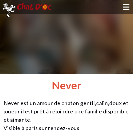
ADOPTION
PARRAINAGE
FAMILLE D'ACCUEIL
DEVENIR BÉNÉVOLE
Never
NOUS SOUTENIR
Never est un amour de chaton gentil,calin,doux et
CONTACT
joueur il est prêt à rejoindre une famille disponible
et aimante.
Visible à paris sur rendez-vous