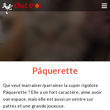
ADOPTION
PARRAINAGE
FAMILLE D'ACCUEIL
DEVENIR BÉNÉVOLE
Pâquerette
NOUS SOUTENIR
Qui veut marrainer/parrainer la super rigolote
CONTACT
Pâquerette ? Elle a un fort caractère, aime avoir
son espace, mais elle est aussi un ventre sur
pattes et une grande joueuse.