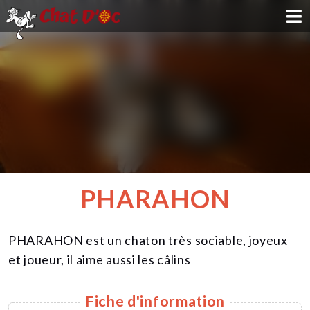
ADOPTION
PARRAINAGE
FAMILLE D'ACCUEIL
DEVENIR BÉNÉVOLE
PHARAHON
NOUS SOUTENIR
PHARAHON est un chaton très sociable, joyeux
CONTACT
et joueur, il aime aussi les câlins
Fiche d'information