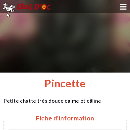
ADOPTION
PARRAINAGE
FAMILLE D'ACCUEIL
DEVENIR BÉNÉVOLE
Pincette
NOUS SOUTENIR
Petite chatte très douce calme et câline
CONTACT
Fiche d'information