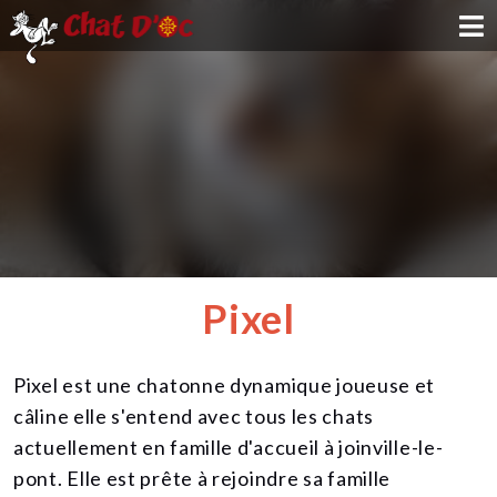
ADOPTION
PARRAINAGE
FAMILLE D'ACCUEIL
DEVENIR BÉNÉVOLE
Pixel
NOUS SOUTENIR
Pixel est une chatonne dynamique joueuse et
CONTACT
câline elle s'entend avec tous les chats
actuellement en famille d'accueil à joinville-le-
pont. Elle est prête à rejoindre sa famille