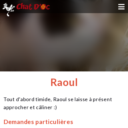
ADOPTION
PARRAINAGE
FAMILLE D'ACCUEIL
DEVENIR BÉNÉVOLE
Raoul
NOUS SOUTENIR
Tout d’abord timide, Raoul se laisse à présent
CONTACT
approcher et câliner :)
Demandes particulières