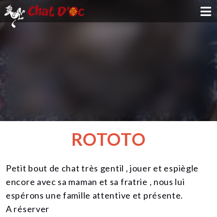
ADOPTION
PARRAINAGE
FAMILLE D'ACCUEIL
DEVENIR BÉNÉVOLE
ROTOTO
NOUS SOUTENIR
Petit bout de chat très gentil , jouer et espiègle
CONTACT
encore avec sa maman et sa fratrie , nous lui
espérons une famille attentive et présente.
A réserver