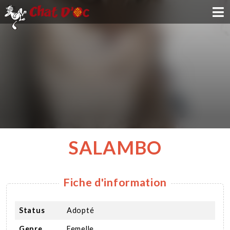
ADOPTION
PARRAINAGE
FAMILLE D'ACCUEIL
DEVENIR BÉNÉVOLE
SALAMBO
NOUS SOUTENIR
Fiche d'information
CONTACT
Status
Adopté
Genre
Femelle