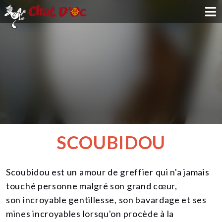
ADOPTION
PARRAINAGE
FAMILLE D'ACCUEIL
DEVENIR BÉNÉVOLE
SCOUBIDOU
NOUS SOUTENIR
Scoubidou est un amour de greffier qui n'a jamais
CONTACT
touché personne malgré son grand cœur,
son incroyable gentillesse, son bavardage et ses
mines incroyables lorsqu'on procède à la