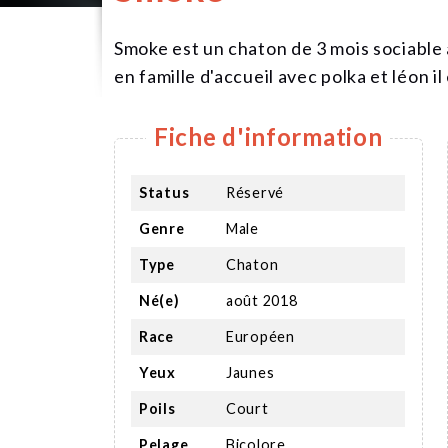
Smoke est un chaton de 3 mois sociable
en famille d'accueil avec polka et léon il
Fiche d'information
Status
Réservé
Genre
Male
Type
Chaton
Né(e)
août 2018
Race
Européen
Yeux
Jaunes
Poils
Court
Pelage
Bicolore