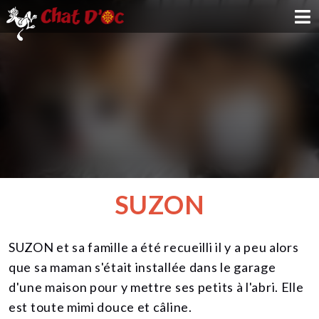
ADOPTION
PARRAINAGE
FAMILLE D'ACCUEIL
DEVENIR BÉNÉVOLE
SUZON
NOUS SOUTENIR
SUZON et sa famille a été recueilli il y a peu alors
CONTACT
que sa maman s'était installée dans le garage
d'une maison pour y mettre ses petits à l'abri. Elle
est toute mimi douce et câline.