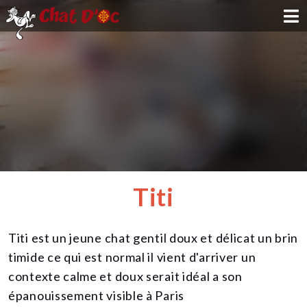
ADOPTION
PARRAINAGE
FAMILLE D'ACCUEIL
DEVENIR BÉNÉVOLE
Titi
NOUS SOUTENIR
Titi est un jeune chat gentil doux et délicat un brin
CONTACT
timide ce qui est normal il vient d'arriver un
contexte calme et doux serait idéal a son
épanouissement visible à Paris