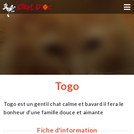
ADOPTION
PARRAINAGE
FAMILLE D'ACCUEIL
DEVENIR BÉNÉVOLE
Togo
NOUS SOUTENIR
Togo est un gentil chat calme et bavard il fera le
CONTACT
bonheur d'une famille douce et aimante
Fiche d'information