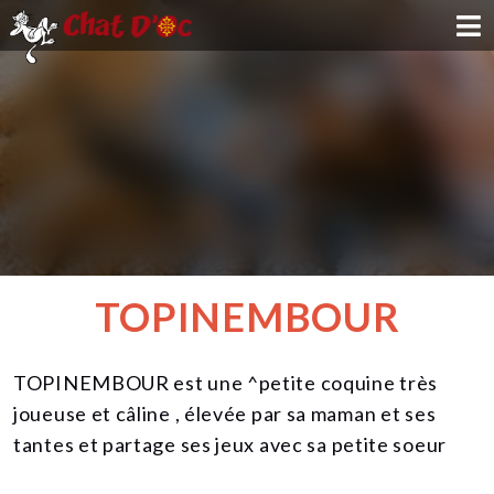
ADOPTION
PARRAINAGE
FAMILLE D'ACCUEIL
DEVENIR BÉNÉVOLE
TOPINEMBOUR
NOUS SOUTENIR
TOPINEMBOUR est une ^petite coquine très
CONTACT
joueuse et câline , élevée par sa maman et ses
tantes et partage ses jeux avec sa petite soeur