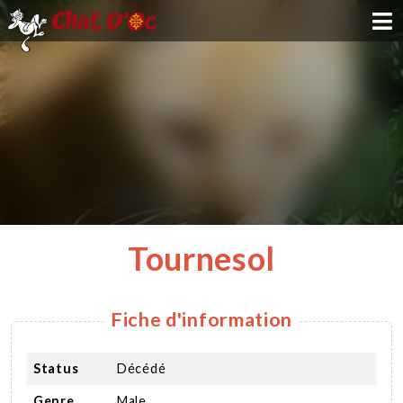
ADOPTION
PARRAINAGE
FAMILLE D'ACCUEIL
DEVENIR BÉNÉVOLE
Tournesol
NOUS SOUTENIR
Fiche d'information
CONTACT
Status
Décédé
Genre
Male