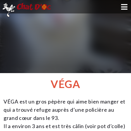
ADOPTION
PARRAINAGE
FAMILLE D'ACCUEIL
DEVENIR BÉNÉVOLE
VÉGA
NOUS SOUTENIR
VÉGA est un gros pèpère qui aime bien manger et
CONTACT
qui a trouvé refuge auprès d’une policière au
grand cœur dans le 93.
Il a environ 3 ans et est très câlin (voir pot d’colle)