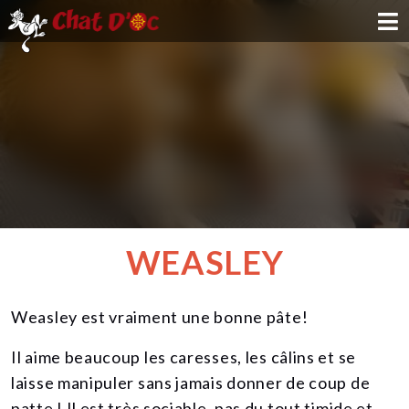
ADOPTION
PARRAINAGE
FAMILLE D'ACCUEIL
DEVENIR BÉNÉVOLE
WEASLEY
NOUS SOUTENIR
Weasley est vraiment une bonne pâte!
CONTACT
Il aime beaucoup les caresses, les câlins et se
laisse manipuler sans jamais donner de coup de
patte ! Il est très sociable, pas du tout timide et