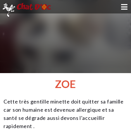
ADOPTION
PARRAINAGE
FAMILLE D'ACCUEIL
DEVENIR BÉNÉVOLE
ZOE
NOUS SOUTENIR
Cette très gentille minette doit quitter sa famille
CONTACT
car son humaine est devenue allergique et sa
santé se dégrade aussi devons l’accueillir
rapidement .