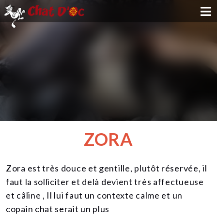
ADOPTION
PARRAINAGE
FAMILLE D'ACCUEIL
DEVENIR BÉNÉVOLE
ZORA
NOUS SOUTENIR
Zora est très douce et gentille, plutôt réservée, il
CONTACT
faut la solliciter et delà devient très affectueuse
et câline , Il lui faut un contexte calme et un
copain chat serait un plus